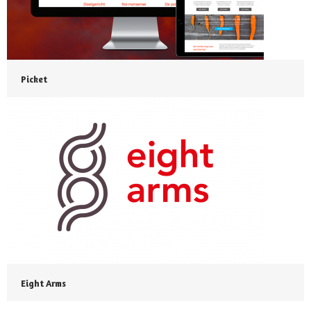
Picket
Eight Arms