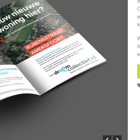
i
O
e
k
W
h
e